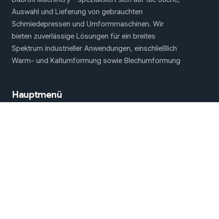
Auswahl und Lieferung von gebrauchten
Schmiedepressen und Umformmaschinen. Wir
bieten zuverlässige Lösungen für ein breites
Spektrum industrieller Anwendungen, einschließlich
Warm- und Kaltumformung sowie Blechumformung
Hauptmenü
Schmiede- und Umformmaschinen
Über uns
Kontakt
Wir in den sozialen Medien